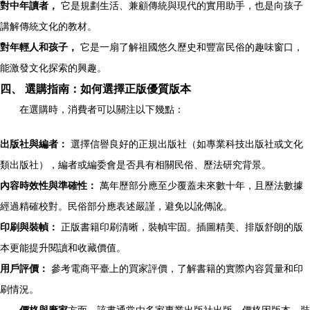
對中年讀者，
它是規劃生活、兼顧傳統與現代的實用助手，也是向孩子
講解傳統文化的教材。
對年輕人和孩子，
它是一扇了解祖國悠久歷史和豐富民俗的趣味窗口，
能激發文化探索的興趣。
四、 選購指南：如何選擇正版優質版本
在選購時，消費者可以關注以下幾點：
出版社與編者：
選擇信譽良好的正規出版社（如專業科技出版社或文化
類出版社），編者或編委會是否具有相關民俗、歷法研究背景。
內容時效性與準確性：
萬年歷部分應至少覆蓋未來數十年，且歷法數據
經過精確校對。民俗部分應表述嚴謹，避免以訛傳訛。
印刷與裝幀：
正版書籍印刷清晰，裝幀牢固。插圖精美、排版舒朗的版
本更能提升閱讀和收藏價值。
用戶評價：
參考電商平臺上的買家評價，了解書籍的實際內容質量和印
刷情況。