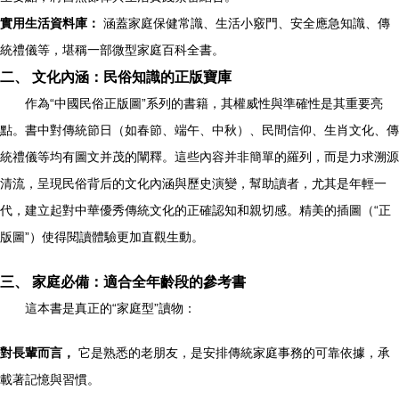
實用生活資料庫：
涵蓋家庭保健常識、生活小竅門、安全應急知識、傳
統禮儀等，堪稱一部微型家庭百科全書。
二、 文化內涵：民俗知識的正版寶庫
作為“中國民俗正版圖”系列的書籍，其權威性與準確性是其重要亮
點。書中對傳統節日（如春節、端午、中秋）、民間信仰、生肖文化、傳
統禮儀等均有圖文并茂的闡釋。這些內容并非簡單的羅列，而是力求溯源
清流，呈現民俗背后的文化內涵與歷史演變，幫助讀者，尤其是年輕一
代，建立起對中華優秀傳統文化的正確認知和親切感。精美的插圖（“正
版圖”）使得閱讀體驗更加直觀生動。
三、 家庭必備：適合全年齡段的參考書
這本書是真正的“家庭型”讀物：
對長輩而言，
它是熟悉的老朋友，是安排傳統家庭事務的可靠依據，承
載著記憶與習慣。