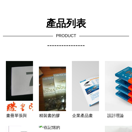
產品列表
PRODUCT
----------------
畫冊單張與
精裝書的膠
企業產品畫
設計理論
精裝畫冊價
裝工藝 圖
冊平面書籍
從思維到視