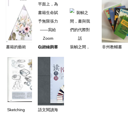
格指南 如
文詳解與賞
設計之道
覺的綜合指
何選擇廠家
析
——以李紹
南
與設計方案
君為例
書籍的藝術
在記憶的平
裝幀之間，
非州教輔書
從排版到知
面上，為書
書與我們的
籍_書刊雜
識與美學的
籍生命賦予
代際對話
志印刷_紙
完美融合
無限張力
類印刷制品
——寫給
_包裝_工業
Zoom
品_產品_世
Coffee與書
界工廠網
籍的互紋
Sketching
語文閱讀海
產品設計手
報設計 解
繪技法:從
鎖創意，點