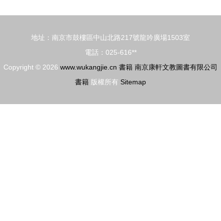
創意構思到
燃閱讀熱情
產品實現的
地址：南京市鼓樓區中山北路217號龍吟廣場1503室
技法攻略
電話：025-616**
(二) . - 手
Copyright © 2026
www.wukangjie.cn
書籍
南京康軒文教圖書有限公司
繪書籍
書籍
版權所有
Sitemap