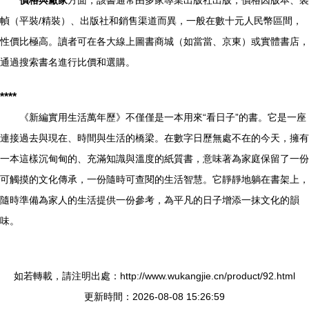
價格與廠家
方面，該書通常由多家專業出版社出版，價格因版本、裝
幀（平裝/精裝）、出版社和銷售渠道而異，一般在數十元人民幣區間，
性價比極高。讀者可在各大線上圖書商城（如當當、京東）或實體書店，
通過搜索書名進行比價和選購。
****
《新編實用生活萬年歷》不僅僅是一本用來“看日子”的書。它是一座
連接過去與現在、時間與生活的橋梁。在數字日歷無處不在的今天，擁有
一本這樣沉甸甸的、充滿知識與溫度的紙質書，意味著為家庭保留了一份
可觸摸的文化傳承，一份隨時可查閱的生活智慧。它靜靜地躺在書架上，
隨時準備為家人的生活提供一份參考，為平凡的日子增添一抹文化的韻
味。
如若轉載，請注明出處：http://www.wukangjie.cn/product/92.html
更新時間：2026-08-08 15:26:59